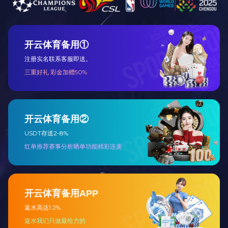
乐竞(中国)一站式服务平台荣获“2021碳达峰碳中和高质量发展技术创新解决方案”和“绿色供应商”两项荣誉
2021-12-27
近日，由中国能源报主办，中国能源经济研究院学术
支持的“2021碳达峰碳中和路径研讨暨高质量发展创
新案例发布会”在北京举行。发布会上，乐竞(中国)一
查看详情
站式服务平台以“城步儒林100MW/200MWh储能电站
方案”获得“高质量发展技术创新解决方案”和“绿色供
应商”两项荣誉。