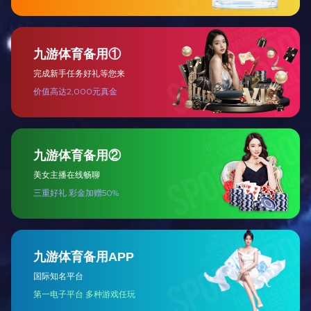
【转载】坎普尔外压超滤产品通过美国NSF认证检测
2022-01-31
2022年1月，坎普尔外压CPO/SVF等系列产品通过美
国NSF认证检测，获得NSF International官方认证证
书，为开拓北美市场奠定了基础，为公司产品品质提
查看详情
供了权威佐证。